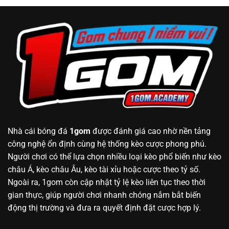
Nhà cái bóng đá
1gom
được đánh giá cao nhờ nền tảng
công nghệ ổn định cùng hệ thống kèo cược phong phú.
Người chơi có thể lựa chọn nhiều loại kèo phổ biến như kèo
châu Á, kèo châu Âu, kèo tài xỉu hoặc cược theo tỷ số.
Ngoài ra, 1gom còn cập nhật tỷ lệ kèo liên tục theo thời
gian thực, giúp người chơi nhanh chóng nắm bắt biến
động thị trường và đưa ra quyết định đặt cược hợp lý.