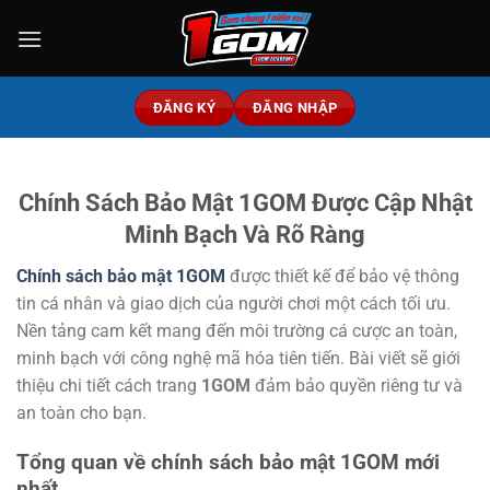
Bỏ
qua
nội
dung
ĐĂNG KÝ
ĐĂNG NHẬP
Chính Sách Bảo Mật 1GOM Được Cập Nhật
Minh Bạch Và Rõ Ràng
Chính sách bảo mật 1GOM
được thiết kế để bảo vệ thông
tin cá nhân và giao dịch của người chơi một cách tối ưu.
Nền tảng cam kết mang đến môi trường cá cược an toàn,
minh bạch với công nghệ mã hóa tiên tiến. Bài viết sẽ giới
thiệu chi tiết cách trang
1GOM
đảm bảo quyền riêng tư và
an toàn cho bạn.
Tổng quan về chính sách bảo mật 1GOM mới
nhất