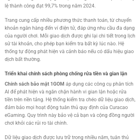
lệ thành công đạt 99,7% trong năm 2024.
Trang cung cấp nhiều phương thức thanh toán, từ chuyển
khoản ngân hàng đến ví điện tử, đáp ứng nhu cầu đa dạng
của người chơi. Mỗi giao dịch được ghi lại chi tiết trong lịch
sử tài khoản, cho phép bạn kiểm tra bất kỳ lúc nào. Hệ
thống tự động phát hiện và cảnh báo nếu có dấu hiệu giao
dịch bất thường.
Triển khai chính sách phòng chống rửa tiền và gian lận
Chính sách bảo mật 1GOM
áp dụng các công cụ phân tích
AI để phát hiện và ngăn chặn hành vi gian lận hoặc rửa
tiền trên nền tảng. Hệ thống kiểm tra chéo dữ liệu giao dịch,
đảm bảo mọi hoạt động tuân thủ quy định của Curacao
eGaming. Quy trình này bảo vệ cả bạn và cộng đồng người
chơi khỏi các rủi ro tài chính.
Dữ liệu giao dịch được lưu trữ trong nhiều năm, tuân thủ