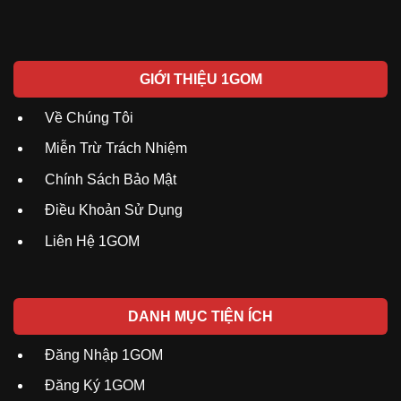
GIỚI THIỆU 1GOM
Về Chúng Tôi
Miễn Trừ Trách Nhiệm
Chính Sách Bảo Mật
Điều Khoản Sử Dụng
Liên Hệ 1GOM
DANH MỤC TIỆN ÍCH
Đăng Nhập 1GOM
Đăng Ký 1GOM