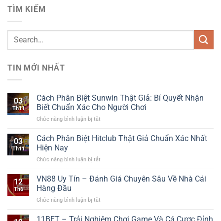
TÌM KIẾM
TIN MỚI NHẤT
Cách Phân Biệt Sunwin Thật Giả: Bí Quyết Nhận
03
Biết Chuẩn Xác Cho Người Chơi
Th11
Chức năng bình luận bị tắt
ở
Cách
Phân
Cách Phân Biệt Hitclub Thật Giả Chuẩn Xác Nhất
03
Biệt
Hiện Nay
Th11
Sunwin
Chức năng bình luận bị tắt
ở
Thật
Cách
Giả:
Phân
VN88 Uy Tín – Đánh Giá Chuyên Sâu Về Nhà Cái
Bí
12
Biệt
Quyết
Hàng Đầu
Th6
Hitclub
Nhận
Chức năng bình luận bị tắt
ở
Thật
Biết
VN88
Giả
Chuẩn
Uy
11BET – Trải Nghiệm Chơi Game Và Cá Cược Đỉnh
Chuẩn
Xác