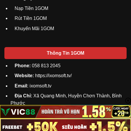
Nạp Tiền 1GOM
Rút Tiền 1GOM
Khuyến Mãi 1GOM
Thông Tin 1GOM
Phone:
058 813 2045
Website:
https://ixomsoft.tv/
Email:
ixomsoft.tv
Địa Chỉ:
Xã Quang Minh, Huyện Chơn Thành, Bình
Phước
#Hashtag:1gom #linkvaobong1gom
#trangchu1gom #1gomacademy #tintuc1gom