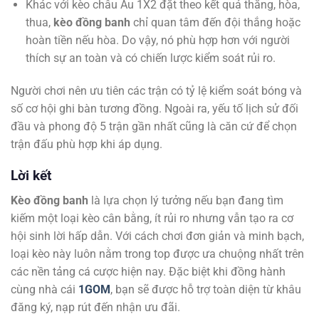
Khác với kèo châu Âu 1X2 đặt theo kết quả thắng, hòa,
thua,
kèo đồng banh
chỉ quan tâm đến đội thắng hoặc
hoàn tiền nếu hòa. Do vậy, nó phù hợp hơn với người
thích sự an toàn và có chiến lược kiểm soát rủi ro.
Người chơi nên ưu tiên các trận có tỷ lệ kiểm soát bóng và
số cơ hội ghi bàn tương đồng. Ngoài ra, yếu tố lịch sử đối
đầu và phong độ 5 trận gần nhất cũng là căn cứ để chọn
trận đấu phù hợp khi áp dụng.
Lời kết
Kèo đồng banh
là lựa chọn lý tưởng nếu bạn đang tìm
kiếm một loại kèo cân bằng, ít rủi ro nhưng vẫn tạo ra cơ
hội sinh lời hấp dẫn. Với cách chơi đơn giản và minh bạch,
loại kèo này luôn nằm trong top được ưa chuộng nhất trên
các nền tảng cá cược hiện nay. Đặc biệt khi đồng hành
cùng nhà cái
1GOM
, bạn sẽ được hỗ trợ toàn diện từ khâu
đăng ký, nạp rút đến nhận ưu đãi.