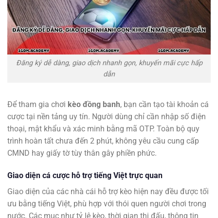
Đăng ký dễ dàng, giao dịch nhanh gọn, khuyến mãi cực hấp
dẫn
Để tham gia chơi
kèo đồng banh
, bạn cần tạo tài khoản cá
cược tại nền tảng uy tín. Người dùng chỉ cần nhập số điện
thoại, mật khẩu và xác minh bằng mã OTP. Toàn bộ quy
trình hoàn tất chưa đến 2 phút, không yêu cầu cung cấp
CMND hay giấy tờ tùy thân gây phiền phức.
Giao diện cá cược hỗ trợ tiếng Việt trực quan
Giao diện của các nhà cái hỗ trợ kèo
hiện nay đều được tối
ưu bằng tiếng Việt, phù hợp với thói quen người chơi trong
nước. Các mục như tỷ lệ kèo, thời gian thi đấu, thông tin