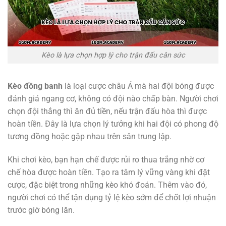
Kèo là lựa chọn hợp lý cho trận đấu cân sức
Kèo đồng banh
là loại cược châu Á mà hai đội bóng được
đánh giá ngang cơ, không có đội nào chấp bàn. Người chơi
chọn đội thắng thì ăn đủ tiền, nếu trận đấu hòa thì được
hoàn tiền. Đây là lựa chọn lý tưởng khi hai đội có phong độ
tương đồng hoặc gặp nhau trên sân trung lập.
Khi chơi kèo, bạn hạn chế được rủi ro thua trắng nhờ cơ
chế hòa được hoàn tiền. Tạo ra tâm lý vững vàng khi đặt
cược, đặc biệt trong những kèo khó đoán. Thêm vào đó,
người chơi có thể tận dụng tỷ lệ kèo sớm để chốt lợi nhuận
trước giờ bóng lăn.