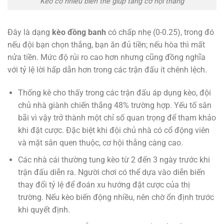
Kèo có nhiều biến thể giúp tăng cơ hội thắng
Đây là dạng
kèo đồng banh
có chấp nhẹ (0-0.25), trong đó
nếu đội bạn chọn thắng, bạn ăn đủ tiền; nếu hòa thì mất
nửa tiền. Mức độ rủi ro cao hơn nhưng cũng đồng nghĩa
với tỷ lệ lời hấp dẫn hơn trong các trận đấu ít chênh lệch.
Thống kê cho thấy trong các trận đấu áp dụng kèo, đội
chủ nhà giành chiến thắng 48% trường hợp. Yếu tố sân
bãi vì vậy trở thành một chỉ số quan trọng để tham khảo
khi đặt cược. Đặc biệt khi đội chủ nhà có cổ động viên
và mặt sân quen thuộc, cơ hội thắng càng cao.
Các nhà cái thường tung kèo từ 2 đến 3 ngày trước khi
trận đấu diễn ra. Người chơi có thể dựa vào diễn biến
thay đổi tỷ lệ để đoán xu hướng đặt cược của thị
trường. Nếu kèo biến động nhiều, nên chờ ổn định trước
khi quyết định.