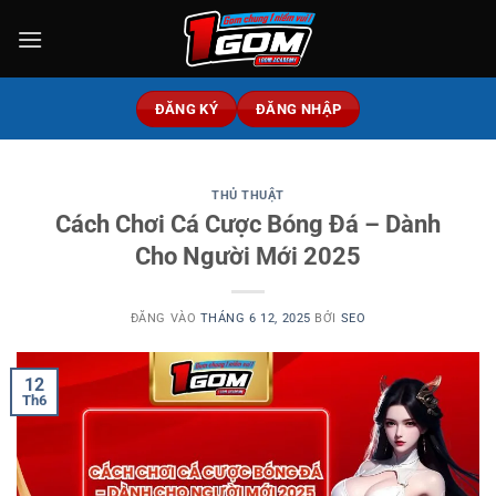
Bỏ
qua
nội
dung
ĐĂNG KÝ
ĐĂNG NHẬP
THỦ THUẬT
Cách Chơi Cá Cược Bóng Đá – Dành
Cho Người Mới 2025
ĐĂNG VÀO
THÁNG 6 12, 2025
BỞI
SEO
12
Th6