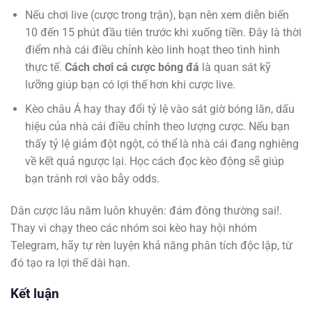
Nếu chơi live (cược trong trận), bạn nên xem diễn biến
10 đến 15 phút đầu tiên trước khi xuống tiền. Đây là thời
điểm nhà cái điều chỉnh kèo linh hoạt theo tình hình
thực tế.
Cách chơi cá cược bóng đá
là
quan sát kỹ
lưỡng giúp bạn có lợi thế hơn khi cược live.
Kèo châu Á hay thay đổi tỷ lệ vào sát giờ bóng lăn, dấu
hiệu của nhà cái điều chỉnh theo lượng cược. Nếu bạn
thấy tỷ lệ giảm đột ngột, có thể là nhà cái đang nghiêng
về kết quả ngược lại. Học cách đọc kèo động sẽ giúp
bạn tránh rơi vào bẫy odds.
Dân cược lâu năm luôn khuyên: đám đông thường sai!.
Thay vì chạy theo các nhóm soi kèo hay hội nhóm
Telegram, hãy tự rèn luyện khả năng phân tích độc lập, từ
đó tạo ra lợi thế dài hạn.
Kết luận