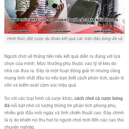
Hình thức đặt cược dự đoán kết quả các trận đấu bóng đá và
Người chơi sẽ thắng tiền nếu kết quả diễn ra đúng với lựa
chọn của mình. Mức thưởng phụ thuộc vào tỷ lệ kèo do
nhà cái đưa ra. Đây là một hoạt động giải trí nhưng cũng
mang tính chất đầu tư nếu bạn biết cách phân tích, quản lý
vốn và kiểm soát cảm xúc hiệu quả.
So với các loại hình cá cược khác,
cách chơi cá cược bóng
đá
nổi bật nhờ có lượng thông tin phân tích phong phú,
nhiều giải đấu mỗi ngày và tính chiến thuật cao. Đây chính
là lý do khiến nó thu hút từ người chơi mới đến các cao thủ
chuyên nghiệp.