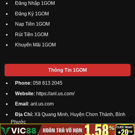
Đăng Nhập 1GOM
Đăng Ký 1GOM
Nạp Tiền 1GOM
Rút Tiền 1GOM
Khuyến Mãi 1GOM
Thông Tin 1GOM
Phone:
058 813 2045
Website:
https://anl.us.com/
Email:
anl.us.com
Địa Chỉ:
Xã Quang Minh, Huyện Chơn Thành, Bình
Phước
#Hashtag:1gom #linkvaobong1gom