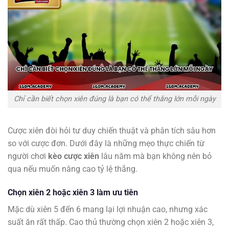
Chỉ cần biết chọn xiên đúng là bạn có thể thắng lớn mỗi ngày
Cược xiên đòi hỏi tư duy chiến thuật và phân tích sâu hơn
so với cược đơn. Dưới đây là những mẹo thực chiến từ
người chơi
kèo cược xiên
lâu năm mà bạn không nên bỏ
qua nếu muốn nâng cao tỷ lệ thắng.
Chọn xiên 2 hoặc xiên 3 làm ưu tiên
Mặc dù xiên 5 đến 6 mang lại lợi nhuận cao, nhưng xác
suất ăn rất thấp. Cao thủ thường chọn xiên 2 hoặc xiên 3,